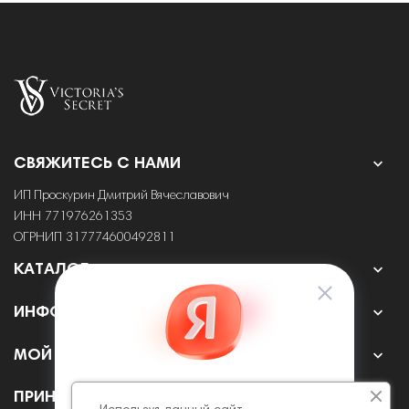

СВЯЖИТЕСЬ С НАМИ
ИП Проскурин Дмитрий Вячеславович
ИНН 771976261353
ОГРНИП 317774600492811

КАТАЛОГ

ИНФОРМАЦИЯ

МОЙ АККАУНТ
ПРИНИМАЕМ К ОПЛАТЕ ОНЛАЙН