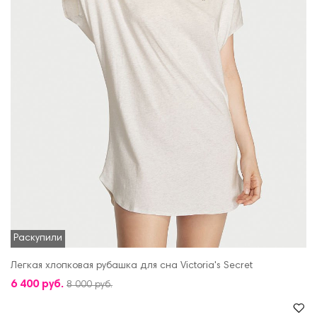
Раскупили
Легкая хлопковая рубашка для сна Victoria's Secret
6 400 руб.
8 000 руб.