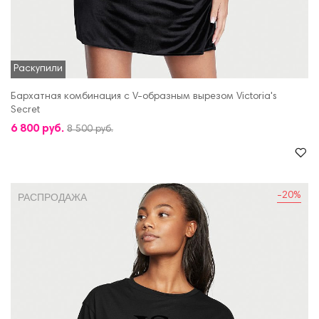
Раскупили
Бархатная комбинация с V-образным вырезом Victoria's
Secret
6 800 руб.
8 500 руб.
-20%
РАСПРОДАЖА