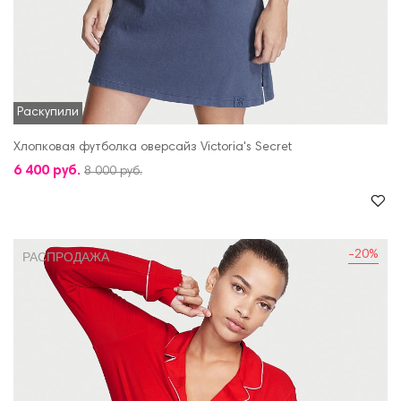
Раскупили
Хлопковая футболка оверсайз Victoria's Secret
6 400 руб.
8 000 руб.
-20%
РАСПРОДАЖА