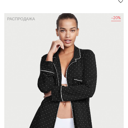
-20%
РАСПРОДАЖА