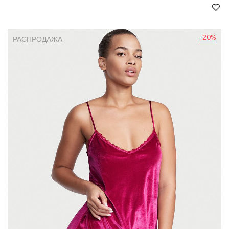
-20%
РАСПРОДАЖА