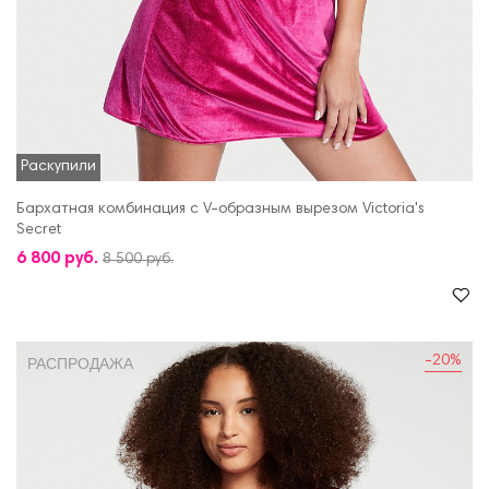
Раскупили
Бархатная комбинация с V-образным вырезом Victoria's
Secret
6 800 руб.
8 500 руб.
-20%
РАСПРОДАЖА