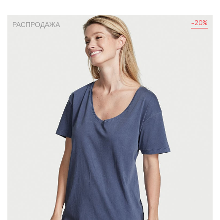
-20%
РАСПРОДАЖА