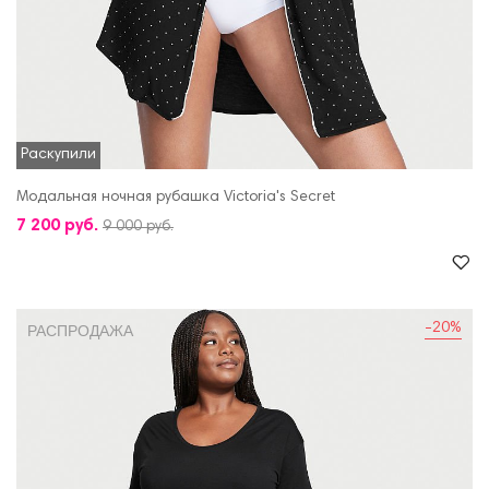
Раскупили
Модальная ночная рубашка Victoria's Secret
7 200 руб.
9 000 руб.
-20%
РАСПРОДАЖА