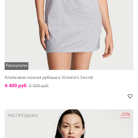
Раскупили
Хлопковая ночная рубашка Victoria's Secret
6 400 руб.
8 000 руб.
-20%
РАСПРОДАЖА