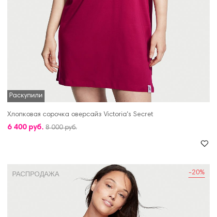
Раскупили
Хлопковая сорочка оверсайз Victoria's Secret
6 400 руб.
8 000 руб.
-20%
РАСПРОДАЖА