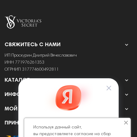

СВЯЖИТЕСЬ С НАМИ
ИП Проскурин Дмитрий Вячеславович
ИНН 771976261353
ОГРНИП 317774600492811

КАТАЛОГ

ИНФОРМАЦИЯ

МОЙ АККАУНТ
ПРИНИМАЕМ К ОПЛАТЕ ОНЛАЙН
Используя данный сайт,
вы предоставляете согласие на сбор