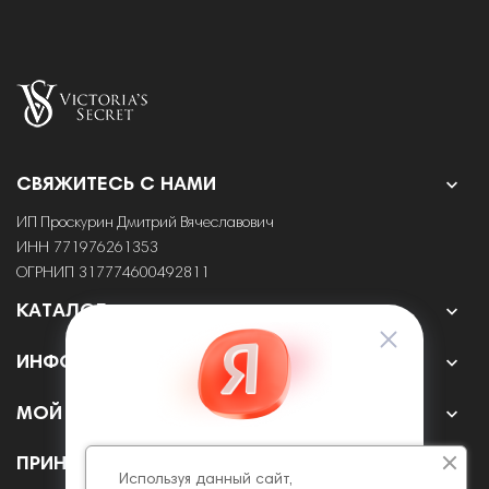

СВЯЖИТЕСЬ С НАМИ
ИП Проскурин Дмитрий Вячеславович
ИНН 771976261353
ОГРНИП 317774600492811

КАТАЛОГ

ИНФОРМАЦИЯ

МОЙ АККАУНТ
ПРИНИМАЕМ К ОПЛАТЕ ОНЛАЙН
Используя данный сайт,