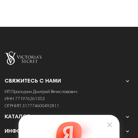

СВЯЖИТЕСЬ С НАМИ
ИП Проскурин Дмитрий Вячеславович
ИНН 771976261353
ОГРНИП 317774600492811

КАТАЛОГ

ИНФОРМАЦИЯ