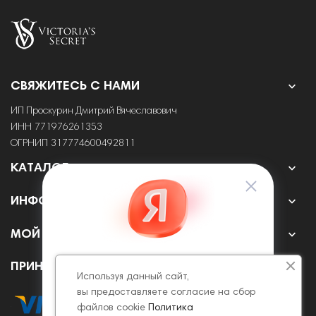

СВЯЖИТЕСЬ С НАМИ
ИП Проскурин Дмитрий Вячеславович
ИНН 771976261353
ОГРНИП 317774600492811

КАТАЛОГ

ИНФОРМАЦИЯ

МОЙ АККАУНТ
ПРИНИМАЕМ К ОПЛАТЕ ОНЛАЙН
Используя данный сайт,
вы предоставляете согласие на сбор
файлов cookie
Политика