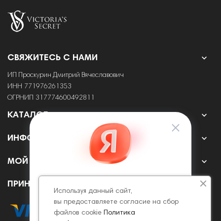

СВЯЖИТЕСЬ С НАМИ
ИП Проскурин Дмитрий Вячеславович
ИНН 771976261353
ОГРНИП 317774600492811

КАТАЛОГ

ИНФОРМАЦИЯ

МОЙ АККАУНТ
ПРИНИМАЕМ К ОПЛАТЕ ОНЛАЙН
Используя данный сайт,
вы предоставляете согласие на сбор
файлов cookie
Политика