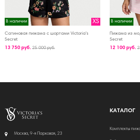
XS
В наличии
В наличии
Сатиновая пижама с шортами Victoria's
Пижама из мод
Secret
Secret
ДОБАВИТЬ В КОРЗИНУ
ДОБАВИТЬ В 
13 750 руб.
12 100 руб.
25 000 руб.
2
КАТАЛОГ
Комплекты пиж
Москва, 9-я Парковая, 23