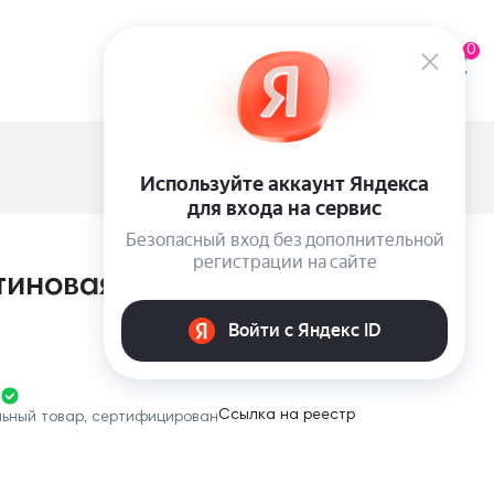
0
иновая с шортами Victoria's
Ссылка на реестр
льный товар, сертифицирован