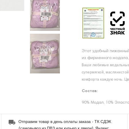
Этот удобный пижамный 
из фирменного модала, 
аши любимые модальные 
В
супермягкой, маслянистой
комфорта каждую ночь.
Цв
Состав:
90% Модал, 10% Эласт
Отправим товар в день оплаты заказа - ТК СДЭК
(самовывоз из ПВЗ или курьер к двери), Яндекс