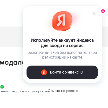
0
модала со штанами Victoria's
Ссылка на реестр
льный товар, сертифицирован