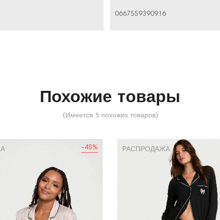
0667559390916
Похожие товары
(Имеется 5 похожих товаров)
-45%
ЖА
РАСПРОДАЖА