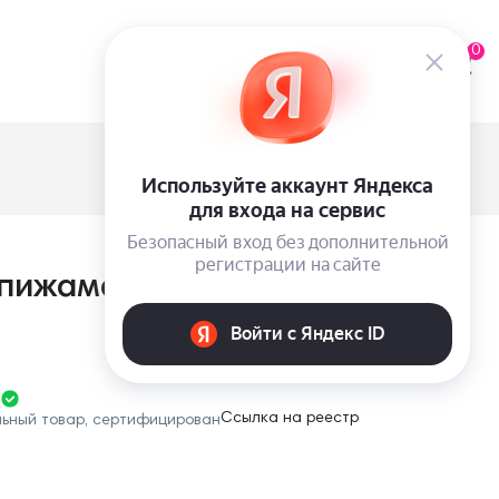
0
пижама с шортами Victoria's
Ссылка на реестр
льный товар, сертифицирован