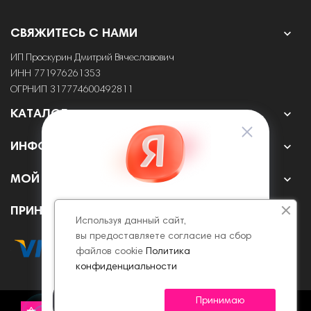

СВЯЖИТЕСЬ С НАМИ
ИП Проскурин Дмитрий Вячеславович
ИНН 771976261353
ОГРНИП 317774600492811

КАТАЛОГ

ИНФОРМАЦИЯ

МОЙ АККАУНТ
ПРИНИМАЕМ К ОПЛАТЕ ОНЛАЙН
Используя данный сайт,
вы предоставляете согласие на сбор
файлов cookie
Политика
конфиденциальности
Принимаю