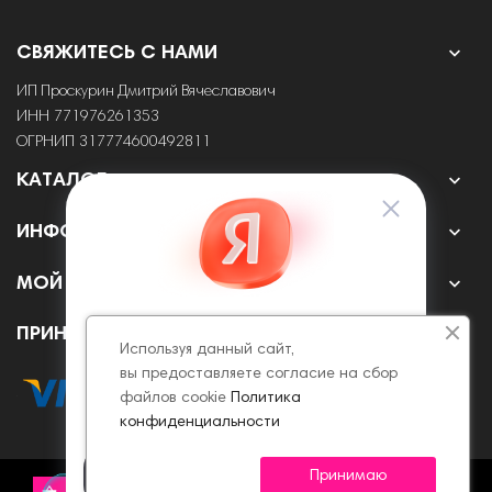

СВЯЖИТЕСЬ С НАМИ
ИП Проскурин Дмитрий Вячеславович
ИНН 771976261353
ОГРНИП 317774600492811

КАТАЛОГ

ИНФОРМАЦИЯ

МОЙ АККАУНТ
ПРИНИМАЕМ К ОПЛАТЕ ОНЛАЙН
Используя данный сайт,
вы предоставляете согласие на сбор
файлов cookie
Политика
конфиденциальности
Принимаю