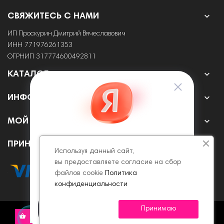

СВЯЖИТЕСЬ С НАМИ
ИП Проскурин Дмитрий Вячеславович
ИНН 771976261353
ОГРНИП 317774600492811

КАТАЛОГ

ИНФОРМАЦИЯ

МОЙ АККАУНТ
ПРИНИМАЕМ К ОПЛАТЕ ОНЛАЙН
Используя данный сайт,
вы предоставляете согласие на сбор
файлов cookie
Политика
конфиденциальности
Принимаю
© 2022 - 2026 Все права защищены.