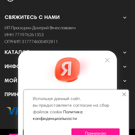

СВЯЖИТЕСЬ С НАМИ
ИП Проскурин Дмитрий Вячеславович
ИНН 771976261353
ОГРНИП 317774600492811

КАТАЛОГ

ИНФОРМАЦИЯ

МОЙ АККАУНТ
ПРИНИМАЕМ К ОПЛАТЕ ОНЛАЙН
Используя данный сайт,
вы предоставляете согласие на сбор
файлов cookie
Политика
конфиденциальности
Принимаю