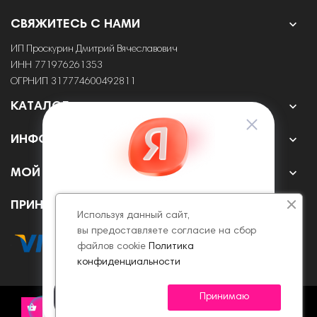

СВЯЖИТЕСЬ С НАМИ
ИП Проскурин Дмитрий Вячеславович
ИНН 771976261353
ОГРНИП 317774600492811

КАТАЛОГ

ИНФОРМАЦИЯ

МОЙ АККАУНТ
ПРИНИМАЕМ К ОПЛАТЕ ОНЛАЙН
Используя данный сайт,
вы предоставляете согласие на сбор
файлов cookie
Политика
конфиденциальности
Принимаю
© 2022 - 2026 Все права защищены.