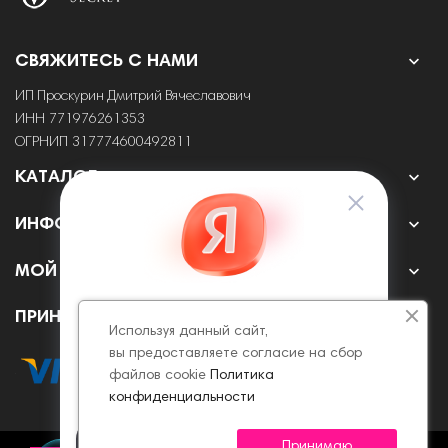

СВЯЖИТЕСЬ С НАМИ
ИП Проскурин Дмитрий Вячеславович
ИНН 771976261353
ОГРНИП 317774600492811

КАТАЛОГ

ИНФОРМАЦИЯ

МОЙ АККАУНТ
ПРИНИМАЕМ К ОПЛАТЕ ОНЛАЙН
Используя данный сайт,
вы предоставляете согласие на сбор
файлов cookie
Политика
конфиденциальности
Принимаю