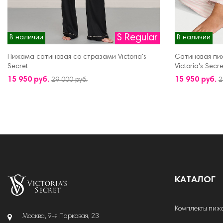
S Regular
В наличии
В наличии
Пижама сатиновая со стразами Victoria's
Сатиновая пи
Secret
Victoria's Secre
ДОБАВИТЬ В КОРЗИНУ
ДОБАВИТЬ В 
15 950 руб.
15 950 руб.
29 000 руб.
2
КАТАЛОГ
Комплекты пиж
Москва, 9-я Парковая, 23