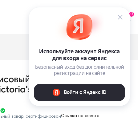
0
исовый короткий пижамный
ctoria's Secret
Ссылка на реестр
льный товар, сертифицирован