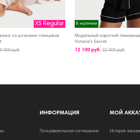
XS Regular
В наличии
жама со штанами глянцевая
Модальный короткий пижамны
t
Victoria's Secret
КОРЗИНУ
ДОБАВИТЬ В КОРЗИНУ
12 100 руб.
9 000 руб.
22 000 руб.
ИНФОРМАЦИЯ
МОЙ АККА
ам
Пользовательское соглашение
История заказо