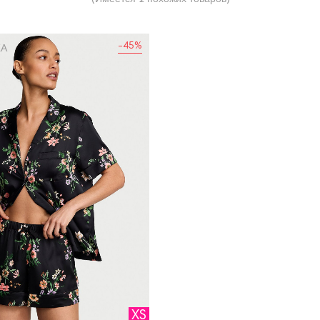
-45%
ЖА
XS