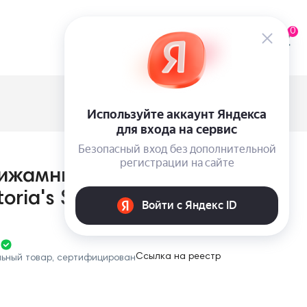
0
ижамный комплект Henley из
oria's Secret
Ссылка на реестр
льный товар, сертифицирован