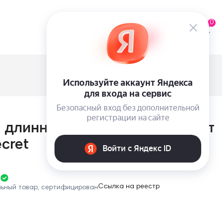
0
 длинный пижамный комплект
ecret
Ссылка на реестр
льный товар, сертифицирован