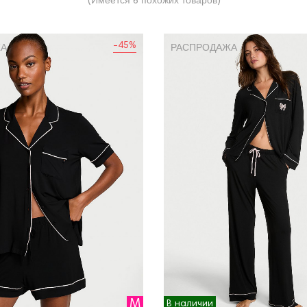
(Имеется 6 похожих товаров)
-45%
ЖА
РАСПРОДАЖА
M
В наличии