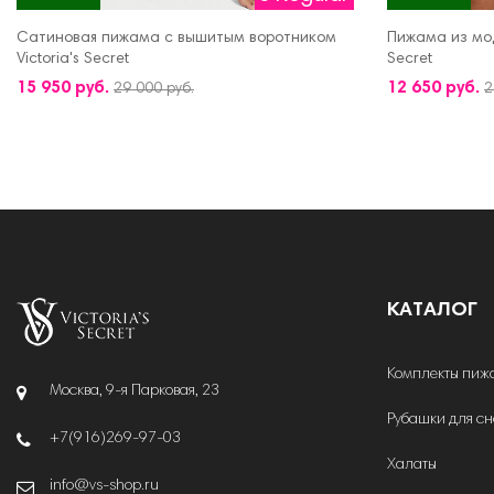
Сатиновая пижама с вышитым воротником
Пижама из мод
Victoria's Secret
Secret
ДОБАВИТЬ В КОРЗИНУ
ДОБАВИТЬ В 
15 950 руб.
12 650 руб.
29 000 руб.
2
КАТАЛОГ
Комплекты пиж
Москва, 9-я Парковая, 23
Рубашки для с
+7(916)269-97-03
Халаты
info@vs-shop.ru