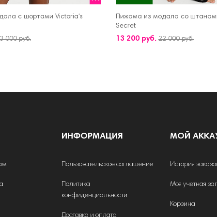
ала с шортами Victoria's
Пижама из модала со штанами 
Secret
КОРЗИНУ
ДОБАВИТЬ В КОРЗИНУ
13 200 руб.
3 000 руб.
22 000 руб.
ИНФОРМАЦИЯ
МОЙ АККА
ам
Пользовательское соглашение
История заказо
на
Политика
Моя учетная за
конфиденциальности
Корзина
Доставка и оплата