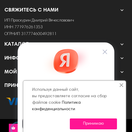

СВЯЖИТЕСЬ С НАМИ
ИП Проскурин Дмитрий Вячеславович
ИНН 771976261353
ОГРНИП 317774600492811

КАТАЛОГ

ИНФОРМАЦИЯ

МОЙ АККАУНТ
ПРИНИМАЕМ К ОПЛАТЕ ОНЛАЙН
Используя данный сайт,
вы предоставляете согласие на сбор
файлов cookie
Политика
конфиденциальности
Принимаю
© 2022 - 2026 Все права защищены.