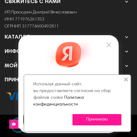

СВЯЖИТЕСЬ С НАМИ
ИП Проскурин Дмитрий Вячеславович
ИНН 771976261353
ОГРНИП 317774600492811

КАТАЛОГ

ИНФОРМАЦИЯ

МОЙ АККАУНТ
ПРИНИМАЕМ К ОПЛАТЕ ОНЛАЙН
Используя данный сайт,
вы предоставляете согласие на сбор
файлов cookie
Политика
конфиденциальности
Принимаю
© 2022 - 2026 Все права защищены.