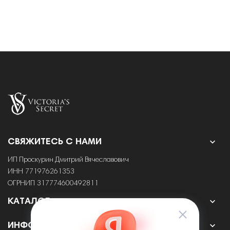

СВЯЖИТЕСЬ С НАМИ
ИП Проскурин Дмитрий Вячеславович
ИНН 771976261353
ОГРНИП 317774600492811

КАТАЛОГ

ИНФОРМАЦИЯ