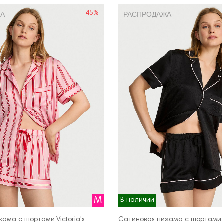
-45%
ЖА
РАСПРОДАЖА
M
В наличии
ама с шортами Victoria's
Сатиновая пижама с шортами V