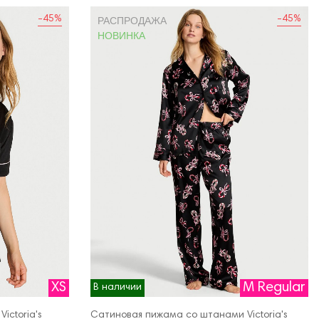
-45%
-45%
РАСПРОДАЖА
НОВИНКА
XS
M Regular
В наличии
ictoria's
Сатиновая пижама со штанами Victoria's